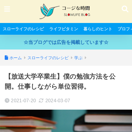
スローライフのレシピ
ライフビタミン
暮らしのヒント
プロフ
☆当ブログでは広告を掲載しています☆
ホーム
スローライフのレシピ
学ぶ
【放送大学卒業生】僕の勉強方法を公
開。仕事しながら単位習得。
2021-07-20
2024-03-07