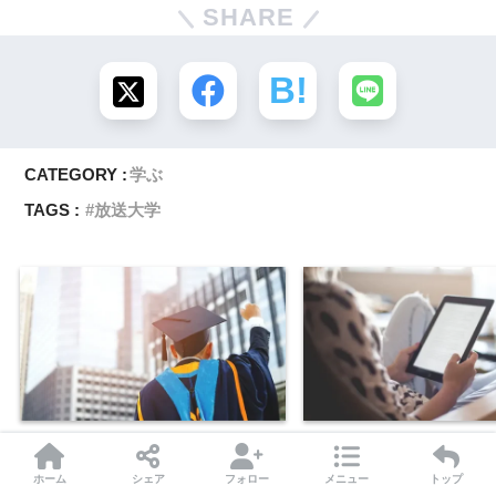
SHARE
CATEGORY :
学ぶ
TAGS :
放送大学
社会人の僕が放送大学を始めた理
Amazon プライムリー
由。入学して４年で卒業しました。
Amazonプライム会員な
ホーム
シェア
フォロー
メニュー
トップ
いのはもったいない！！