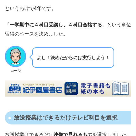
というわけで
4年
です。
「
一学期中に４科目受講し、４科目合格する
」という単位
習得のペースを決めました。
よし！決めたからには実行しよう！
コージ
放送授業はできるだけテレビ科目を選択
放送授業はできるだけ
映像で見れるもの
を選択しました。