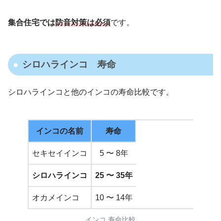
集合住宅では
防音対策は必須
です。
シロハラインコ 寿命
シロハラインコと他のインコの寿命比較です。
インコの名前
寿命
セキセイインコ
5 〜 8年
シロハラインコ
25 〜 35年
オカメインコ
10 〜 14年
インコ 寿命比較