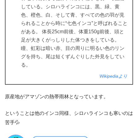
している。シロハラインコには、黒、緑、黄
色、橙色、白、そして青、すべての色の羽が見
られることから時に“七色インコ”と呼ばれること
がある。 体長25cm前後、体重150g前後、頭と
足が大きくがっしりした体つきをしている。
瞳、虹彩は暗い赤、目の周りに明るい色のリン
グを持ち、尾は短くずんぐりした外見をしてい
る。
Wikipediaより
原産地がアマゾンの熱帯雨林となっています。
ということは他のインコ同様、シロハラインコも寒いのは
苦手💦