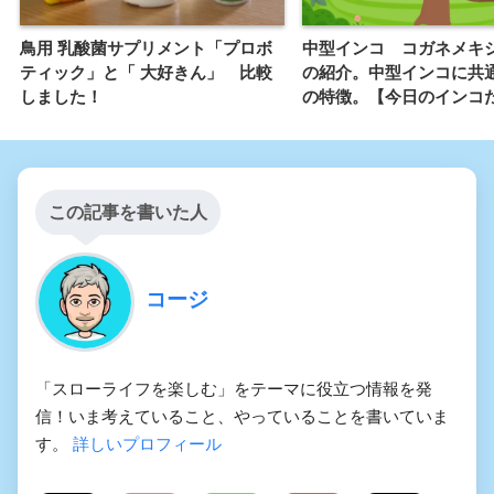
鳥用 乳酸菌サプリメント「プロボ
中型インコ コガネメキ
ティック」と「 大好きん」 比較
の紹介。中型インコに共
しました！
の特徴。【今日のインコ
この記事を書いた人
コージ
「スローライフを楽しむ」をテーマに役立つ情報を発
信！いま考えていること、やっていることを書いていま
す。
詳しいプロフィール