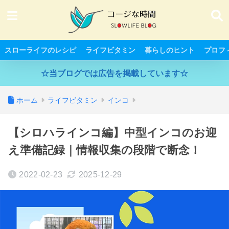
スローライフのレシピ
ライフビタミン
暮らしのヒント
プロフ
☆当ブログでは広告を掲載しています☆
ホーム
ライフビタミン
インコ
【シロハラインコ編】中型インコのお迎
え準備記録｜情報収集の段階で断念！
2022-02-23
2025-12-29