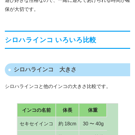
遊び好きな性格なので、一緒に遊んであげられる時間が確
保が大切です。
シロハラインコ いろいろ比較
シロハラインコ 大きさ
シロハラインコと他のインコの大きさ比較です。
インコの名前
体長
体重
セキセイインコ
約 18cm
30 〜 40g