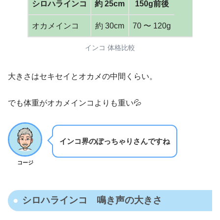
シロハラインコ
約 25cm
150g前後
オカメインコ
約 30cm
70 〜 120g
インコ 体格比較
大きさはセキセイとオカメの中間くらい。
でも体重がオカメインコよりも重い💦
インコ界のぽっちゃりさんですね
コージ
シロハラインコ 鳴き声の大きさ