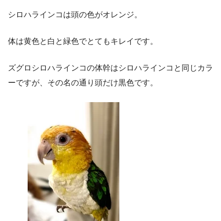
シロハラインコは頭の色がオレンジ。
体は黄色と白と緑色でとてもキレイです。
ズグロシロハラインコの体幹はシロハラインコと同じカラ
ーですが、その名の通り頭だけ黒色です。