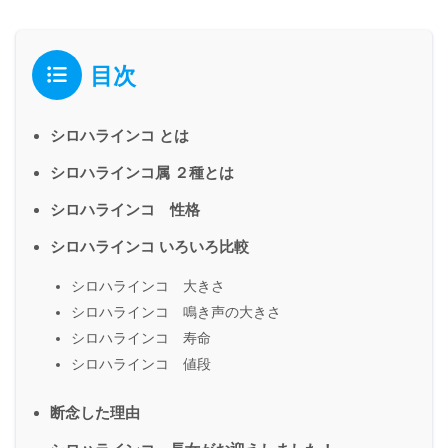
目次
シロハラインコ とは
シロハラインコ属 ２種とは
シロハラインコ 性格
シロハラインコ いろいろ比較
シロハラインコ 大きさ
シロハラインコ 鳴き声の大きさ
シロハラインコ 寿命
シロハラインコ 値段
断念した理由