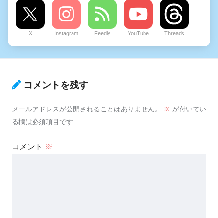
X
Instagram
Feedly
YouTube
Threads
コメントを残す
メールアドレスが公開されることはありません。
※
が付いてい
る欄は必須項目です
コメント
※