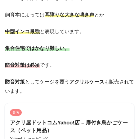
飼育本によっては
耳障りな大きな鳴き声
とか
中型インコ最強
と表現しています。
集合住宅ではかなり難しい
。
防音対策は必須
です。
防音対策
としてケージを覆う
アクリルケース
も販売されて
います。
参考
アクリ屋ドットコムYahoo!店 – 扉付き鳥かごケー
ス（ペット用品）
Yahoo! ショッピング