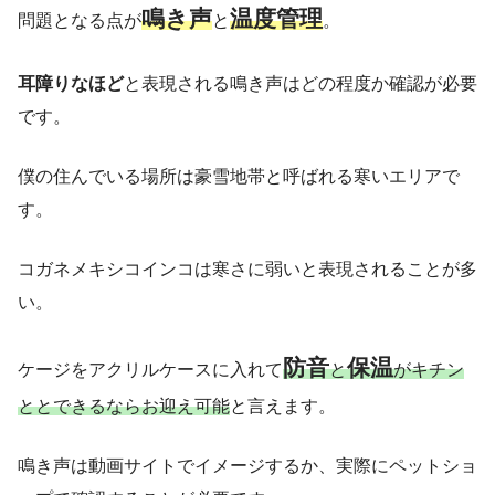
鳴き声
温度管理
問題となる点が
と
。
耳障りなほど
と表現される鳴き声はどの程度か確認が必要
です。
僕の住んでいる場所は豪雪地帯と呼ばれる寒いエリアで
す。
コガネメキシコインコは寒さに弱いと表現されることが多
い。
防音
保温
ケージをアクリルケースに入れて
と
がキチン
ととできるならお迎え可能
と言えます。
鳴き声は動画サイトでイメージするか、実際にペットショ