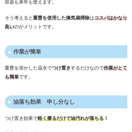
容器も来年も使えます。
そう考えると
重曹を使用した換気扇掃除
は
コスパはかなり
良い
のがメリットです。
作業が簡単
重曹を溶かした温水で
つけ置き
するだけなので
作業がとて
も簡単
です。
油落ち効果 申し分なし
つけ置き効果で
軽く擦るだけで油汚れが落ちる
！