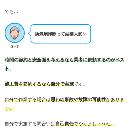
でも…
換気扇掃除って結構大変
💦
コージ
時間の節約と安全面を考えるなら業者に依頼するのがベス
ト
。
施工費を節約するなら自分で実施
です。
自分で作業する場合は
思わぬ事故や故障の可能性
がありま
す。
自分で実施する間合いは
自己責任
でやりましょうね。