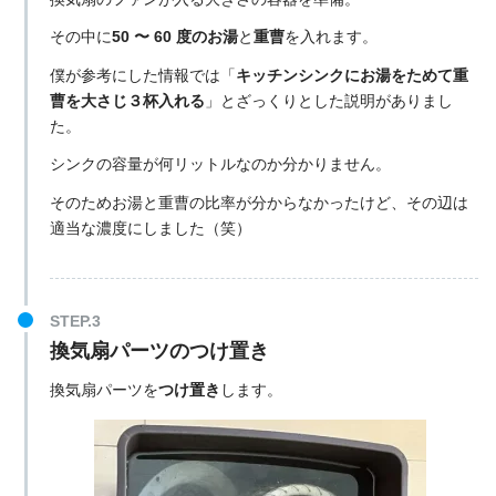
その中に
50 〜 60 度のお湯
と
重曹
を入れます。
僕が参考にした情報では「
キッチンシンクにお湯をためて重
曹を大さじ３杯入れる
」とざっくりとした説明がありまし
た。
シンクの容量が何リットルなのか分かりません。
そのためお湯と重曹の比率が分からなかったけど、その辺は
適当な濃度にしました（笑）
換気扇パーツのつけ置き
換気扇パーツを
つけ置き
します。