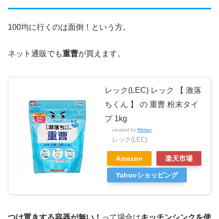
100均に行くのは面倒！という方。
ネット通販でも
重曹
が買えます。
レック(LEC) レック 【 激落
ちくん 】 の 重曹 粉末タイ
プ 1kg
created by
Rinker
レック(LEC)
Amazon
楽天市場
Yahooショッピング
つけ置きする容器が無い！
って場合は
キッチンシンクを使