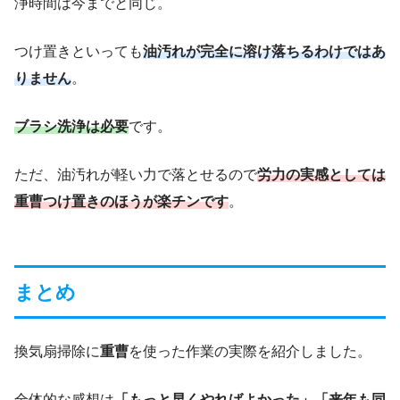
浄時間は今までと同じ。
つけ置きといっても
油汚れが完全に溶け落ちるわけではあ
りません
。
ブラシ洗浄は必要
です。
ただ、油汚れが軽い力で落とせるので
労力の実感としては
重曹つけ置きのほうが楽チンです
。
まとめ
換気扇掃除に
重曹
を使った作業の実際を紹介しました。
全体的な感想は
「もっと早くやればよかった」「来年も同