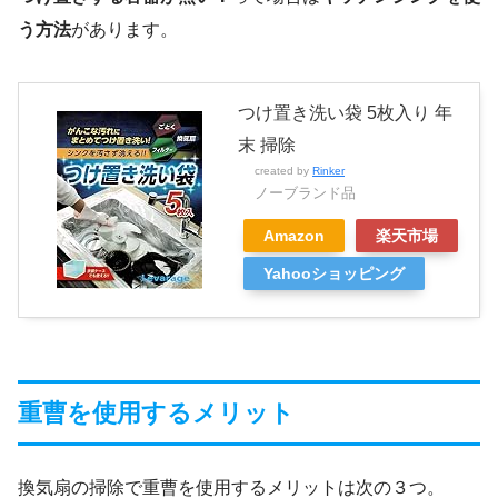
う方法
があります。
つけ置き洗い袋 5枚入り 年
末 掃除
created by
Rinker
ノーブランド品
Amazon
楽天市場
Yahooショッピング
重曹を使用するメリット
換気扇の掃除で重曹を使用するメリットは次の３つ。