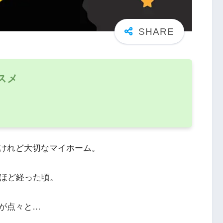
スメ
けれど大切なマイホーム。
年ほど経った頃。
が点々と…