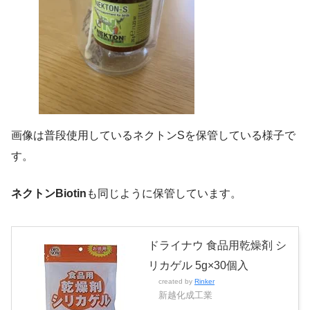
画像は普段使用しているネクトンSを保管している様子で
す。
ネクトンBiotin
も同じように保管しています。
ドライナウ 食品用乾燥剤 シ
リカゲル 5g×30個入
created by
Rinker
新越化成工業