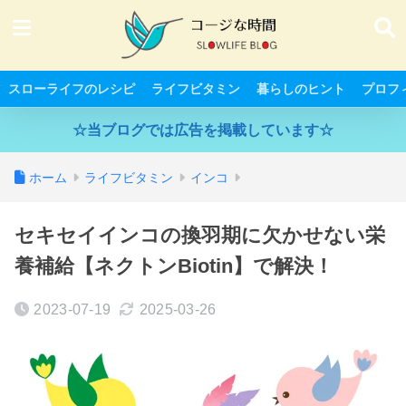
スローライフのレシピ
ライフビタミン
暮らしのヒント
プロフ
☆当ブログでは広告を掲載しています☆
ホーム
ライフビタミン
インコ
セキセイインコの換羽期に欠かせない栄
養補給【ネクトンBiotin】で解決！
2023-07-19
2025-03-26