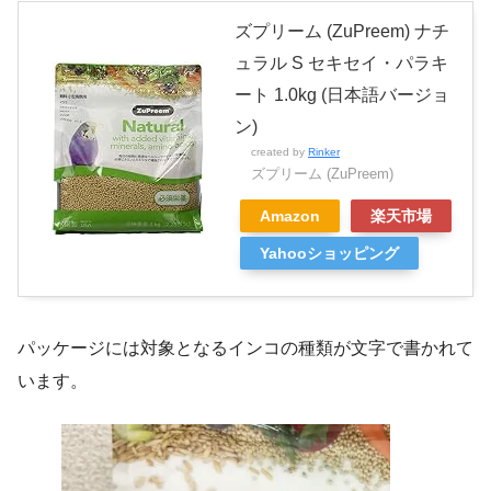
ズプリーム (ZuPreem) ナチ
ュラル S セキセイ・パラキ
ート 1.0kg (日本語バージョ
ン)
created by
Rinker
ズプリーム (ZuPreem)
Amazon
楽天市場
Yahooショッピング
パッケージには対象となるインコの種類が文字で書かれて
います。