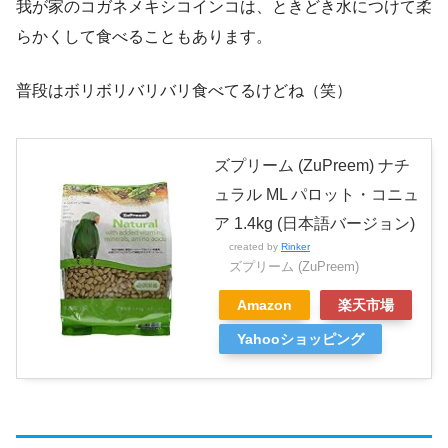
我が家のコガネメキシコインコは、ときどき水につけて柔
らかくして食べることもあります。
普段はボリボリバリバリ食べてるけどね（笑）
ズプリーム (ZuPreem) ナチ
ュラル ML パロット・コニュ
ア 1.4kg (日本語バージョン)
created by
Rinker
ズプリーム (ZuPreem)
Amazon
楽天市場
Yahooショッピング